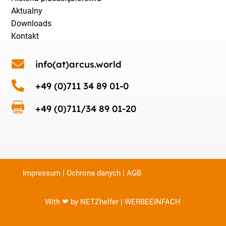
Aktualny
Downloads
Kontakt

info(at)arcus.world

+49 (0)711 34 89 01-0

+49 (0)711/34 89 01-20
Impressum
|
Ochrona danych
|
AGB
With ❤ by NETZhelfer | WERBEEINFACH