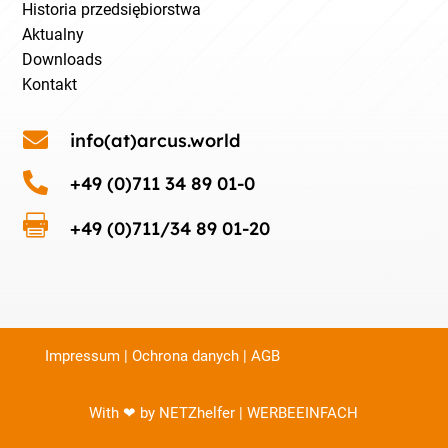
Historia przedsiębiorstwa
Aktualny
Downloads
Kontakt

info(at)arcus.world

+49 (0)711 34 89 01-0

+49 (0)711/34 89 01-20
Impressum
|
Ochrona danych
|
AGB
With ❤ by NETZhelfer | WERBEEINFACH